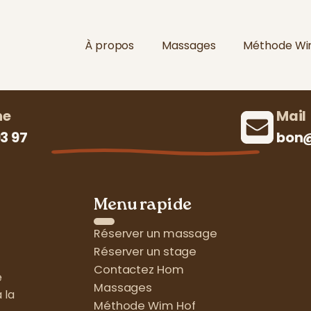
À propos
Massages
Méthode Wim
ne
Mail
3 97‬
bon@
Menu rapide
Réserver un massage
Réserver un stage
Contactez Hom
e
Massages
 la
Méthode Wim Hof