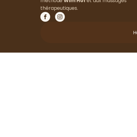
méthode
Wim Hof
et aux massages
thérapeutiques.
H