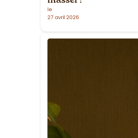
masser?
le
27 avril 2026